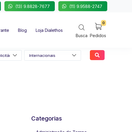
(13) 9.8828-7677
(11) 9.9588-2747
0
rante
Blog
Loja Dialethos
Busca
Pedidos
Categorias