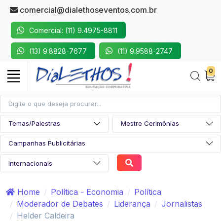
comercial@dialethoseventos.com.br
Comercial: (11) 9.4975-8811
(13) 9.8828-7677
(11) 9.9588-2747
0
Home
Política - Economia
Política
Moderador de Debates
Liderança
Jornalistas
Helder Caldeira