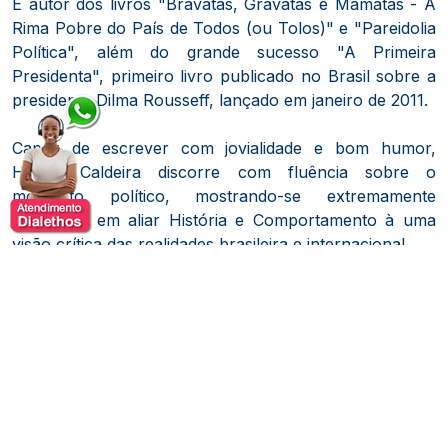
É autor dos livros "Bravatas, Gravatas e Mamatas - A
Rima Pobre do País de Todos (ou Tolos)" e "Pareidolia
Política", além do grande sucesso "A Primeira
Presidenta", primeiro livro publicado no Brasil sobre a
presidente Dilma Rousseff, lançado em janeiro de 2011.
Capaz de escrever com jovialidade e bom humor,
Helder Caldeira discorre com fluência sobre o
momento político, mostrando-se extremamente
habilidoso em aliar História e Comportamento à uma
visão crítica das realidades brasileira e internacional.
Através de seus artigos, participa ativamente da política
nacional, merecendo destaque nas principais instâncias
e instituições do país.
Aliando liderança, eficiência e planejamento
estratégico, o know-how político-administrativo de
Helder Caldeira também já foi testado e aprovado por