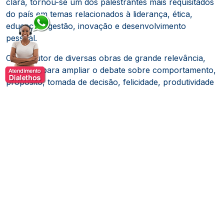
clara, tornou-se um dos palestrantes mais requisitados
do país em temas relacionados à liderança, ética,
educação, gestão, inovação e desenvolvimento
pessoal.
Como autor de diversas obras de grande relevância,
contribui para ampliar o debate sobre comportamento,
propósito, tomada de decisão, felicidade, produtividade
e construção de uma vida mais consciente. Sua
capacidade de relacionar acontecimentos históricos
com os desafios do presente proporciona reflexões
valiosas para indivíduos e organizações que desejam
compreender melhor os cenários atuais e se preparar
para o futuro.
Em palestras, congressos e eventos corporativos,
Leandro Karnal compartilha análises que estimulam a
reflexão, o pensamento estratégico e o
desenvolvimento de novas perspectivas. Sua habilidade
em transformar conhecimento em conteúdo prático e