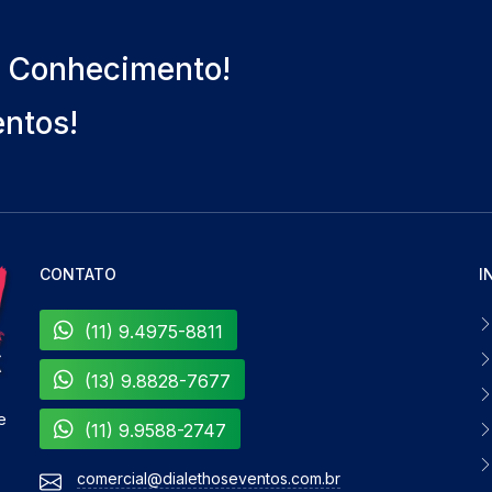
o Conhecimento!
entos!
CONTATO
I
(11) 9.4975-8811
(13) 9.8828-7677
e
(11) 9.9588-2747
comercial@dialethoseventos.com.br