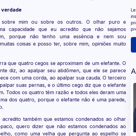
à verdade
Le
in
r sobre mim ou sobre os outros. O olhar puro e
pr
ma capacidade que eu acredito que não sejamos
pr
mim, porque não tenho uma essência e nem sou
itas coisas e posso ter, sobre mim, opiniões muito
arra que quatro cegos se aproximam de um elefante. O
A
ante diz, ao apalpar seu abdômen, que ele se parece
rece com uma corda, ao apalpar sua cauda. O terceiro
palpar suas pernas, e o último cego diz que o elefante
m. Todos os quatro têm razão e todos eles deram uma
soma dos quatro, porque o elefante não é uma parede,
o.
o acredito também que estamos condenados ao olhar
opaco, quero dizer que não estamos condenados ao
elho, como uma velha que pergunta ao espelho se