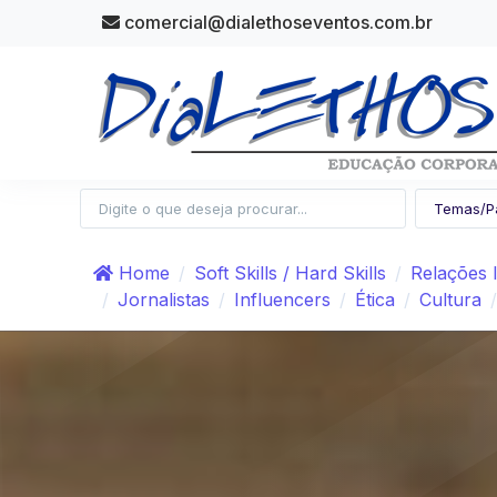
comercial@dialethoseventos.com.br
Home
Soft Skills / Hard Skills
Relações 
Jornalistas
Influencers
Ética
Cultura