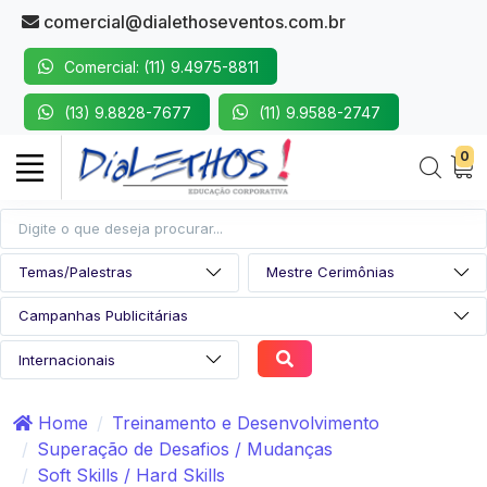
comercial@dialethoseventos.com.br
Comercial: (11) 9.4975-8811
(13) 9.8828-7677
(11) 9.9588-2747
0
Home
Treinamento e Desenvolvimento
Superação de Desafios / Mudanças
Soft Skills / Hard Skills