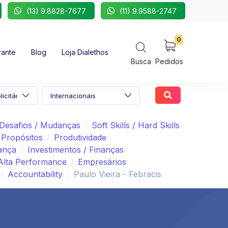
(13) 9.8828-7677
(11) 9.9588-2747
0
rante
Blog
Loja Dialethos
Busca
Pedidos
Desafios / Mudanças
Soft Skills / Hard Skills
Propósitos
Produtividade
ança
Investimentos / Finanças
Alta Performance
Empresários
Accountability
Paulo Vieira - Febracis