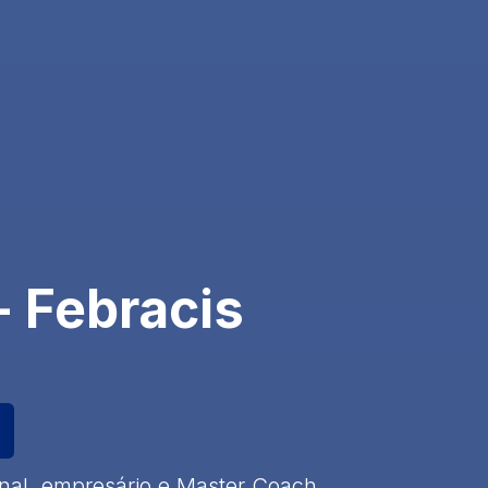
- Febracis
ional, empresário e Master Coach,