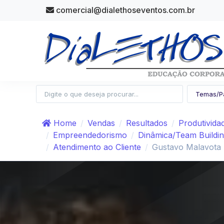
comercial@dialethoseventos.com.br
Home
Vendas
Resultados
Produtivida
Empreendedorismo
Dinâmica/Team Buildi
Atendimento ao Cliente
Gustavo Malavota