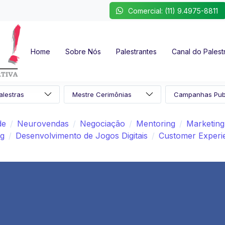
Comercial: (11) 9.4975-8811
Home
Sobre Nós
Palestrantes
Canal do Palest
de
Neurovendas
Negociação
Mentoring
Marketing
ng
Desenvolvimento de Jogos Digitais
Customer Experi