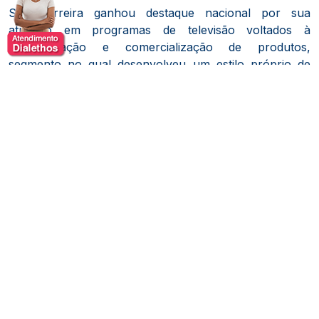
Sua carreira ganhou destaque nacional por sua
atuação em programas de televisão voltados à
demonstração e comercialização de produtos,
segmento no qual desenvolveu um estilo próprio de
apresentação, marcado pela credibilidade, energia e
capacidade de engajar audiências. Essa experiência
permitiu que construísse uma sólida reputação como
comunicador, tornando-se uma figura amplamente
reconhecida por sua habilidade de transformar
mensagens comerciais em experiências de
comunicação envolventes e acessíveis.
Além de sua atuação na televisão, Woody participou de
campanhas publicitárias para grandes marcas e
desenvolveu uma trajetória de destaque como mestre
de cerimônias em eventos corporativos, convenções,
lançamentos de produtos e encontros empresariais.
Sua experiência em diferentes formatos de
comunicação contribuiu para ampliar sua visão sobre