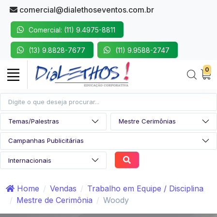
comercial@dialethoseventos.com.br
Comercial: (11) 9.4975-8811
(13) 9.8828-7677
(11) 9.9588-2747
0
Home
Vendas
Trabalho em Equipe / Disciplina
Mestre de Cerimônia
Woody