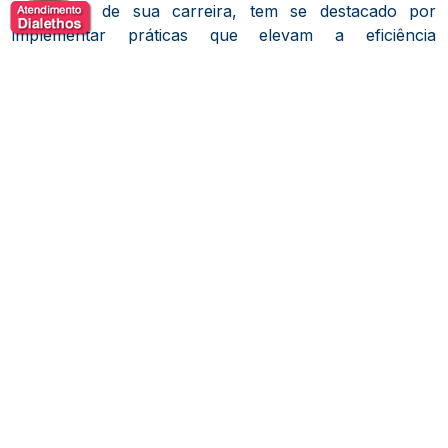
Ao longo de sua carreira, tem se destacado por
implementar práticas que elevam a eficiência
administrativa, promovem a saúde financeira e
fortalecem a relação entre escola e comunidade
escolar. Seu trabalho já impactou positivamente
dezenas de escolas, contribuindo diretamente para a
melhoria dos resultados acadêmicos e operacionais.
Comprometido com a inovação e a excelência na
educação, Ricardo Althoff segue ajudando instituições
a alcançarem novos patamares de desempenho e
sustentabilidade.
Temas de Palestras
Captação de Matrículas com Eficiência e Baixo
Custo
O funil de captação: estratégias que realmente
funcionam