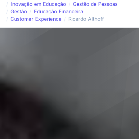
Inovação em Educação
Gestão de Pessoas
Gestão
Educação Financeira
Customer Experience
Ricardo Althoff