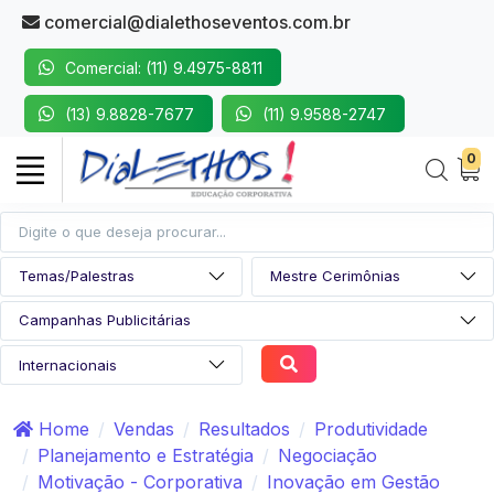
comercial@dialethoseventos.com.br
Comercial: (11) 9.4975-8811
(13) 9.8828-7677
(11) 9.9588-2747
0
Home
Vendas
Resultados
Produtividade
Planejamento e Estratégia
Negociação
Motivação - Corporativa
Inovação em Gestão