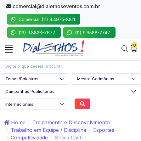
comercial@dialethoseventos.com.br
Comercial: (11) 9.4975-8811
(13) 9.8828-7677
(11) 9.9588-2747
0
Home
Treinamento e Desenvolvimento
Trabalho em Equipe / Disciplina
Esportes
Competitividade
Sheila Castro