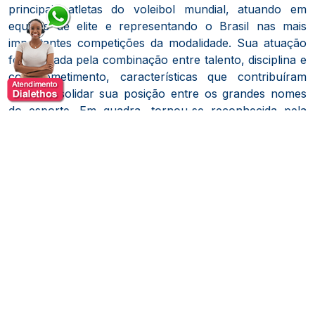
principais atletas do voleibol mundial, atuando em
equipes de elite e representando o Brasil nas mais
importantes competições da modalidade. Sua atuação
foi marcada pela combinação entre talento, disciplina e
comprometimento, características que contribuíram
para consolidar sua posição entre os grandes nomes
do esporte. Em quadra, tornou-se reconhecida pela
consistência de desempenho, pela capacidade de
adaptação e pela habilidade de contribuir para o
sucesso coletivo, mesmo diante de cenários de alta
pressão e exigência competitiva.
Sua trajetória esportiva proporcionou experiências
valiosas relacionadas à construção de equipes
vencedoras, à busca constante pela excelência e à
importância da preparação para alcançar resultados
sustentáveis. Ao longo dos anos, desenvolveu
competências que ultrapassam o ambiente esportivo,
como liderança, inteligência emocional, resiliência, foco