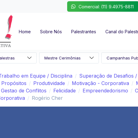
Comercial: (11) 9.4975-8811
Home
Sobre Nós
Palestrantes
Canal do Palest
Trabalho em Equipe / Disciplina
Superação de Desafios 
Propósitos
Produtividade
Motivação - Corporativa
Gestao de Conflitos
Felicidade
Empreendedorismo
C
orporativa
Rogério Cher