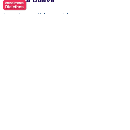
Formada em Relações Internacionais, começou a
trabalhar profissionalmente no terceiro setor em 2004.
Como diretora do Instituto Nina Rosa, participou de
projetos importantes como o
primeiro Hospital Veterinário Público do Brasil, do curta
metragem "A Engrenagem" e capacitações de
educadores em Educação Humanitária.
Atualmente, Mônica é gerente de campanhas da
Sociedade Vegetariana Brasileira, liderando programas
como Opção Vegana e outras iniciativas de grande
impacto como a Segunda Sem Carne que só em 2018
ofereceu 67 milhões de refeições baseada em vegetais
em parceria com secretariais de educação.
Por acreditar que a mudança tem que ser em todos os
setores, foi assessora parlamentar de 2014 a 2019. E
em 2014, também, começou a empreender no ramo de