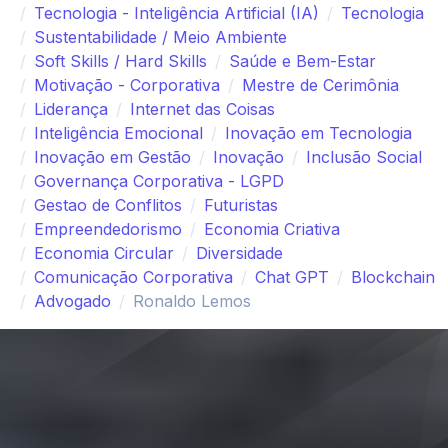
Tecnologia - Inteligência Artificial (IA)
Tecnologia
Sustentabilidade / Meio Ambiente
Soft Skills / Hard Skills
Saúde e Bem-Estar
Motivação - Corporativa
Mestre de Cerimônia
Liderança
Internet das Coisas
Inteligência Emocional
Inovação em Tecnologia
Inovação em Gestão
Inovação
Inclusão Social
Governança Corporativa - LGPD
Gestao de Conflitos
Futuristas
Empreendedorismo
Economia Criativa
Economia Circular
Diversidade
Comunicação Corporativa
Chat GPT
Blockchain
Advogado
Ronaldo Lemos