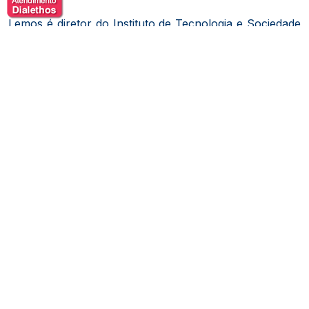
Lemos é diretor do Instituto de Tecnologia e Sociedade
do Rio de Janeiro (ITS Rio) e esteve à frente das
atividades do Creative Commons no Brasil desde a
adaptação da licença ao país.
Foi um dos principais
idealizadores do Marco Civil da Internet, legislação que
estabelece princípios, garantias, direitos e deveres para
o uso da internet no Brasil.
Ao longo de sua carreira, integrou conselhos de
diversas organizações, incluindo a Mozilla Foundation,
Access Now e Stellar Development Foundation.
F
oi
nomeado Jovem Líder Global pelo Fórum Econômico
Mundial.
Além disso, é membro do Conselho de
Supervisão do Facebook (Meta) e do Conselho de
Segurança do Spotify.
​
Como autor, Lemos escreveu diversos artigos
acadêmicos e livros, destacando-se obras como