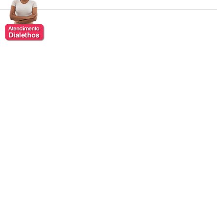
Sergio Cavalcante
Sergio Cavalcante é executivo, empreendedor e
especialista em inovação, com uma trajetória marcada
pela atuação no desenvolvimento de ecossistemas
tecnológicos e na promoção da transformação digital.
É fundador e CEO do
Porto Digital
, um dos principais
ambientes de inovação do Brasil, reconhecido por
impulsionar empresas, startups e iniciativas voltadas à
economia criativa e tecnológica.
Ao longo de sua carreira, destacou-se por liderar
projetos que conectam governo, academia e setor
privado, contribuindo para a criação de ambientes
colaborativos capazes de gerar inovação,