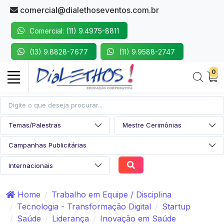
comercial@dialethoseventos.com.br
Comercial: (11) 9.4975-8811
(13) 9.8828-7677
(11) 9.9588-2747
0
Home
Trabalho em Equipe / Disciplina
Tecnologia - Transformação Digital
Startup
Saúde
Liderança
Inovação em Saúde