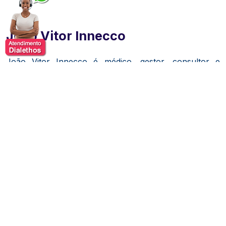
João Vitor Innecco
João Vitor Innecco é médico, gestor, consultor e
empreendedor voltado à inovação em saúde.
João acredita em desafiar o status quo para criar um
mundo mais saudável. Com uma determinação
inabalável em inovar, dedicou sua carreira a
transformar a saúde e tornar a medicina personalizada
e preventiva acessível a todos.
Como CEO da Marisa.care, lidera a democratização do
acesso à saúde personalizada. A empresa já impactou
mais de 5 milhões de pacientes e mantém parcerias
com as principais redes hospitalares do Brasil,
salvando vidas diariamente.