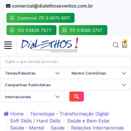
comercial@dialethoseventos.com.br
Comercial: (11) 9.4975-8811
(13) 9.8828-7677
(11) 9.9588-2747
0
Home
Tecnologia - Transformação Digital
Soft Skills / Hard Skills
Saúde e Bem-Estar
Saúde - Mental
Saúde
Relações Internacionais