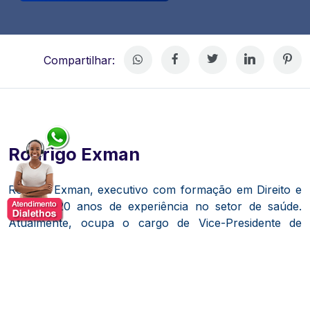
Compartilhar:
Rodrigo Exman
Rodrigo Exman, executivo com formação em Direito e
mais de 20 anos de experiência no setor de saúde.
Atualmente, ocupa o cargo de Vice-Presidente de
Assuntos Jurídicos e Corporativos para a América
Latina na Johnson & Johnson.
Ao longo de sua
carreira, desempenhou funções de liderança no Brasil,
Dubai e Estados Unidos, consolidando uma trajetória
internacional robusta.
​