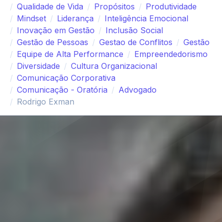
Qualidade de Vida
Propósitos
Produtividade
Mindset
Liderança
Inteligência Emocional
Inovação em Gestão
Inclusão Social
Gestão de Pessoas
Gestao de Conflitos
Gestão
Equipe de Alta Performance
Empreendedorismo
Diversidade
Cultura Organizacional
Comunicação Corporativa
Comunicação - Oratória
Advogado
Rodrigo Exman