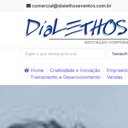
comercial@dialethoseventos.com.br
Home
Criatividade e Inovação
Empreend
Treinamento e Desenvolvimento
Vendas