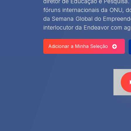
diretor de Educação e Pesquisa. 
fóruns internacionais da ONU, 
da Semana Global do Empreended
interlocutor da Endeavor com a
Adicionar a Minha Seleção