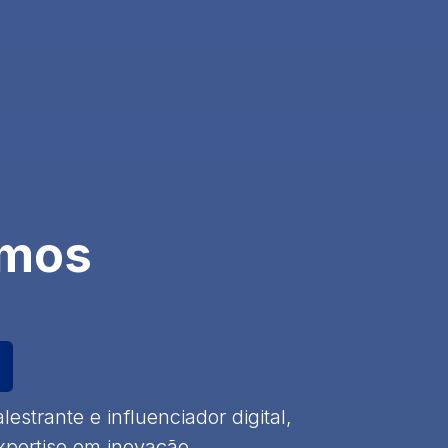
emos
estrante e influenciador digital,
xpertise em inovação,