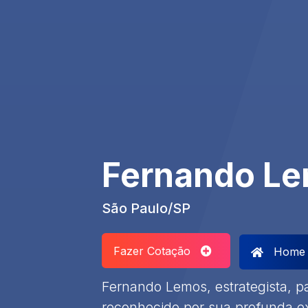
Fernando L
São Paulo/SP
Fazer Cotação
Home
Fernando Lemos, estrategista, pal
reconhecido por sua profunda e