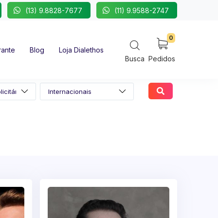
(13) 9.8828-7677
(11) 9.9588-2747
0
rante
Blog
Loja Dialethos
Busca
Pedidos