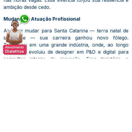
nas horas vagas. Essa vivência forjou sua resiliência e
ambição desde cedo.
Mudança e Atuação Profissional
Após se mudar para Santa Catarina — terra natal de
sua mãe — sua carreira ganhou novo fôlego.
Trabalhou em uma grande indústria, onde, ao longo
dos anos, evoluiu de designer em P&D e digital para
consultor interno de inovação. Essa trajetória o
motivou a empreender
Economia SC
Formação Acadêmica
Ele é formado em Design, possui pós-graduação
também em Design e conquistou um mestrado em
Desenvolvimento Socioeconômico. Soma uma sólida
experiência em pesquisa, criação e desenvolvimento de
negócios, produtos e serviços centrados em resultados