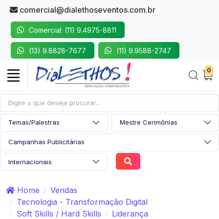
comercial@dialethoseventos.com.br
Comercial: (11) 9.4975-8811
(13) 9.8828-7677
(11) 9.9588-2747
0
Home
Vendas
Tecnologia - Transformação Digital
Soft Skills / Hard Skills
Liderança