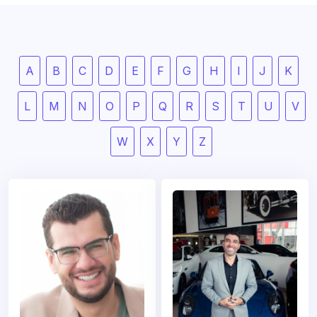
A
B
C
D
E
F
G
H
I
J
K
L
M
N
O
P
Q
R
S
T
U
V
W
X
Y
Z