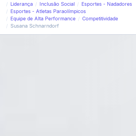
Liderança
Inclusão Social
Esportes - Nadadores
Esportes - Atletas Paraolímpicos
Equipe de Alta Performance
Competitividade
Susana Schnarndorf