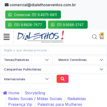
comercial@dialethoseventos.com.br
Comercial: (11) 9.4975-8811
(13) 9.8828-7677
(11) 9.9588-2747
0
Home
Storytelling
Redes Sociais / Mídias Sociais
Radialistas
Presença Vip
Palestras para Mulheres