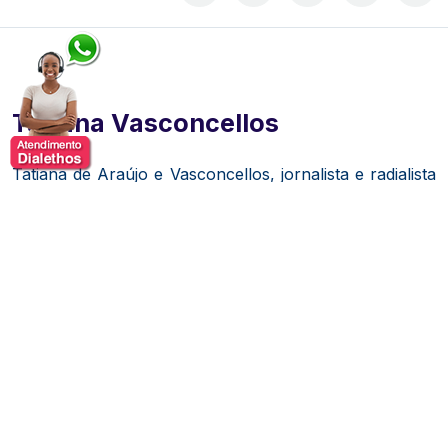
Tatiana Vasconcellos
Tatiana de Araújo e Vasconcellos, jornalista e radialista
com uma carreira sólida no rádio.
Formou-se em
Jornalismo pela Universidade São Judas Tadeu,
especializou-se em Direito Internacional das Relações
Econômicas e do Comércio pela Fundação Getúlio
Vargas.
Iniciou sua trajetória profissional na rádio CBN,
atuando como repórter e produtora por seis anos.
Nesse período, criou e apresentou o programa "Noite
Paulistana", voltado para cultura e entretenimento na
cidade de São Paulo.
Além disso, participou da