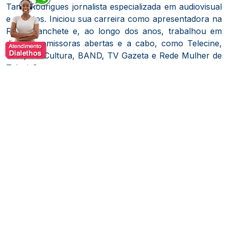
Tania Rodrigues jornalista especializada em audiovisual
e eventos.
Iniciou sua carreira c
omo apresentadora na
Rede Manchete e, ao longo dos anos, trabalhou em
diversas emissoras abertas e a cabo, como Telecine,
GNT, TV Cultura, BAND, TV Gazeta e Rede Mulher de
Televisão.
Conduziu programas de variedades, cultura e
segmentos econômicos, sempre ancorando programas
ao vivo e entrevistando personalidades de diversas
áreas.
Além de sua formação em jornalismo, Tania
também é formada em psicologia e atua como
facilitadora para profissionais e gestores que desejam
desenvolver e aperfeiçoar a oratória.
Atualmente,
dedica-se à apresentação de eventos, conteúdos na
internet e locução
Temas de Palestras