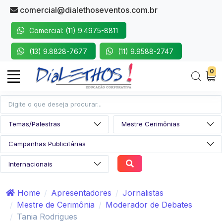
comercial@dialethoseventos.com.br
Comercial: (11) 9.4975-8811
(13) 9.8828-7677
(11) 9.9588-2747
0
Home
Apresentadores
Jornalistas
Mestre de Cerimônia
Moderador de Debates
Tania Rodrigues