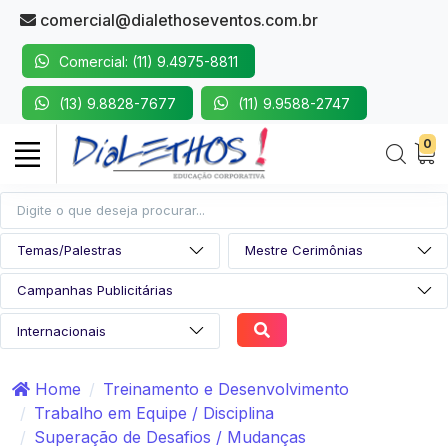
comercial@dialethoseventos.com.br
Comercial: (11) 9.4975-8811
(13) 9.8828-7677
(11) 9.9588-2747
0
Home
Treinamento e Desenvolvimento
Trabalho em Equipe / Disciplina
Superação de Desafios / Mudanças