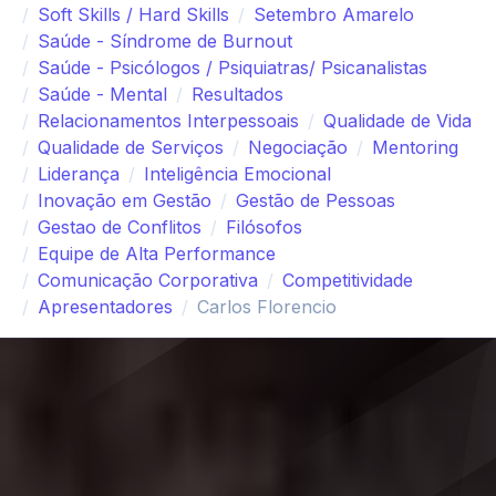
Soft Skills / Hard Skills
Setembro Amarelo
Saúde - Síndrome de Burnout
Saúde - Psicólogos / Psiquiatras/ Psicanalistas
Saúde - Mental
Resultados
Relacionamentos Interpessoais
Qualidade de Vida
Qualidade de Serviços
Negociação
Mentoring
Liderança
Inteligência Emocional
Inovação em Gestão
Gestão de Pessoas
Gestao de Conflitos
Filósofos
Equipe de Alta Performance
Comunicação Corporativa
Competitividade
Apresentadores
Carlos Florencio