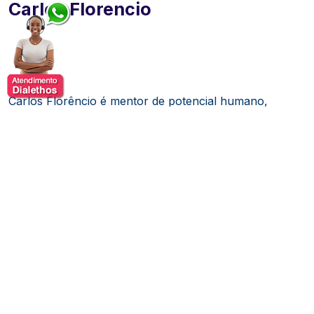
Carlos Florencio
Carlos Florêncio é mentor de potencial humano,
filósofo, escritor e palestrante.
Reconhecido nacional e
internacionalmente como especialista em
relacionamentos e resolução de conflitos, é referência
em mecanismos de autossabotagem devido ao seu
profundo conhecimento na área do inconsciente, o
que o levou a criar o método PHVida® – Potencial
Humano de Vida
.
Ao longo de mais de 35 anos de carreira, Carlos tem
conduzido imersões, experiências, palestras e
treinamentos, proporcionando aos participantes a
emancipação de padrões e acordos inconscientes que