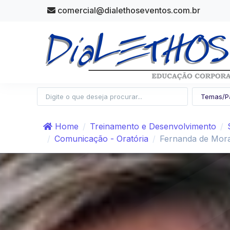
comercial@dialethoseventos.com.br
Home
Treinamento e Desenvolvimento
Comunicação - Oratória
Fernanda de Mora