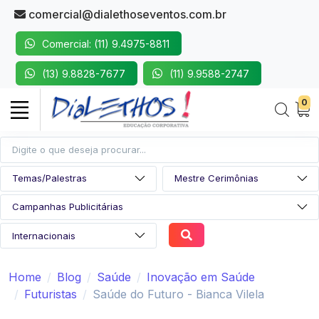
comercial@dialethoseventos.com.br
Comercial: (11) 9.4975-8811
(13) 9.8828-7677
(11) 9.9588-2747
0
Home
Blog
Saúde
Inovação em Saúde
Futuristas
Saúde do Futuro - Bianca Vilela