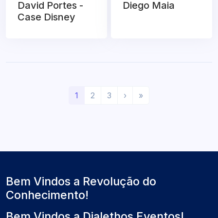
David Portes -
Diego Maia
Case Disney
(
P
Ú
1
2
3
›
»
a
r
l
t
ó
t
u
x
i
a
i
m
l
m
o
)
o
Bem Vindos a Revolução do
Conhecimento!
Bem Vindos a Dialethos Eventos!