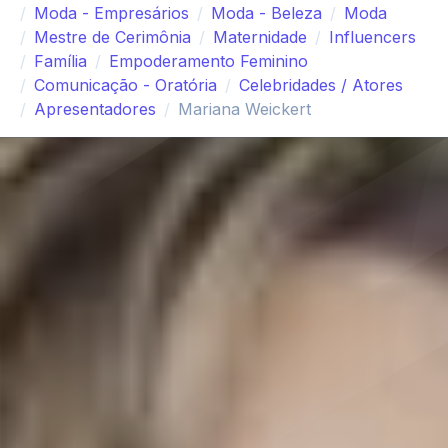
Moda - Empresários
Moda - Beleza
Moda
Mestre de Cerimônia
Maternidade
Influencers
Família
Empoderamento Feminino
Comunicação - Oratória
Celebridades / Atores
Apresentadores
Mariana Weickert