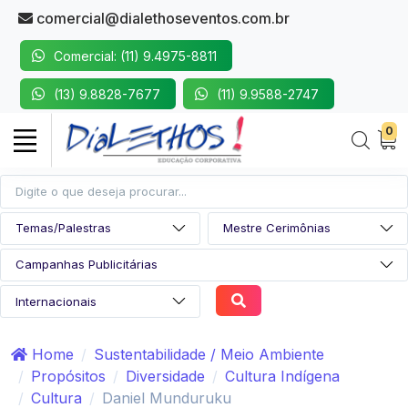
comercial@dialethoseventos.com.br
Comercial: (11) 9.4975-8811
(13) 9.8828-7677
(11) 9.9588-2747
0
Home
Sustentabilidade / Meio Ambiente
Propósitos
Diversidade
Cultura Indígena
Cultura
Daniel Munduruku