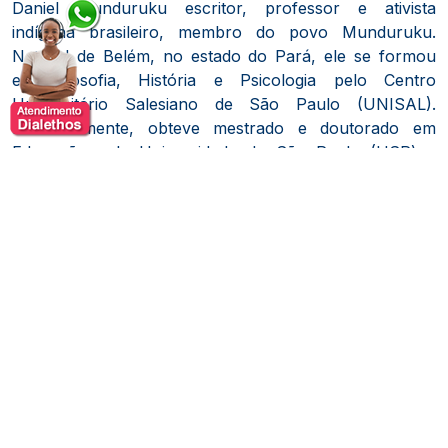
Daniel Munduruku escritor, professor e ativista
indígena brasileiro, membro do povo Munduruku.
Natural de Belém, no estado do Pará, ele se formou
em Filosofia, História e Psicologia pelo Centro
Universitário Salesiano de São Paulo (UNISAL).
Posteriormente, obteve mestrado e doutorado em
Educação pela Universidade de São Paulo (USP) e
realizou pós-doutorado em Linguística pela
Universidade Federal de São Carlos (UFSCar).
Ao longo de sua carreira, Daniel publicou mais de 60
livros, principalmente voltados para o público
infantojuvenil. Suas obras abordam temas como a
diversidade cultural indígena, mitos, fábulas e questões
identitárias. Ele é reconhecido por sua contribuição à
literatura indígena e já recebeu diversos prêmios,
incluindo o Prêmio Jabuti e o Prêmio da Academia
Brasileira de Letras.