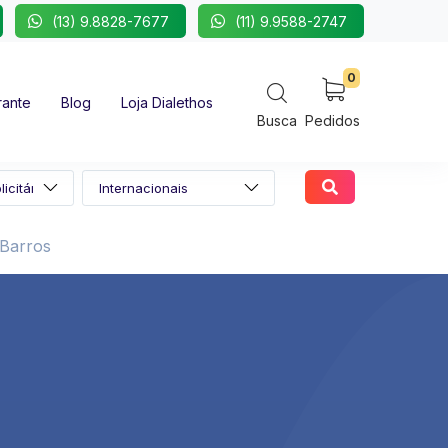
(13) 9.8828-7677
(11) 9.9588-2747
0
rante
Blog
Loja Dialethos
Busca
Pedidos
 Barros