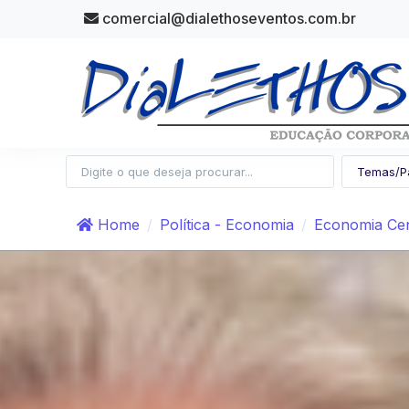
comercial@dialethoseventos.com.br
Home
Política - Economia
Economia Cen