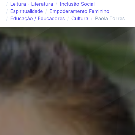
Leitura - Literatura
Inclusão Social
Espiritualidade
Empoderamento Feminino
Educação / Educadores
Cultura
Paola Torres