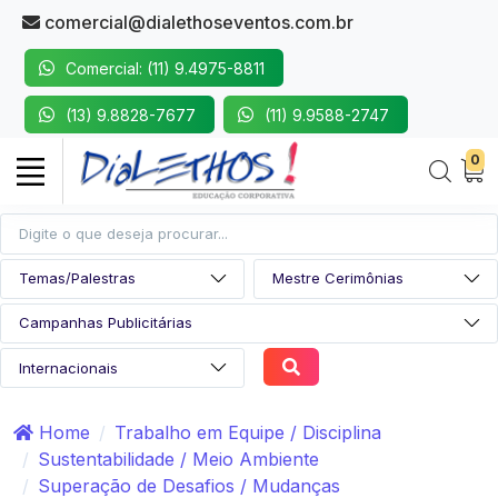
comercial@dialethoseventos.com.br
Comercial: (11) 9.4975-8811
(13) 9.8828-7677
(11) 9.9588-2747
0
Home
Trabalho em Equipe / Disciplina
Sustentabilidade / Meio Ambiente
Superação de Desafios / Mudanças