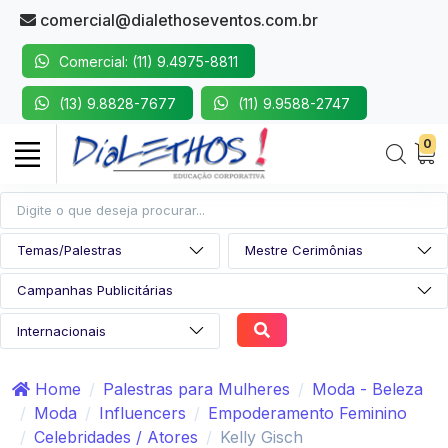
comercial@dialethoseventos.com.br
Comercial: (11) 9.4975-8811
(13) 9.8828-7677
(11) 9.9588-2747
0
Home
Palestras para Mulheres
Moda - Beleza
Moda
Influencers
Empoderamento Feminino
Celebridades / Atores
Kelly Gisch