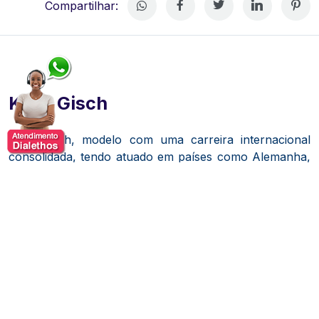
Compartilhar:
Kelly Gisch
Kelly Gisch, modelo com uma carreira internacional
consolidada, tendo atuado em países como Alemanha,
França, Estados Unidos e África do Sul.
Ela desfilou para marcas renomadas como Carolina
Herrera, Dolce & Gabbana e Versace.
Além de sua
atuação nas passarelas, Kelly compartilha sua
experiência no universo da moda e beleza como
palestrante, abordando temas relacionados a esses
segmentos.
Com quase 15 anos de carreira, Kelly Gisch iniciou sua