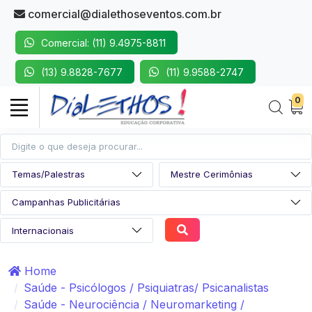
comercial@dialethoseventos.com.br
Comercial: (11) 9.4975-8811
(13) 9.8828-7677
(11) 9.9588-2747
0
Home
Saúde - Psicólogos / Psiquiatras/ Psicanalistas
Saúde - Neurociência / Neuromarketing /