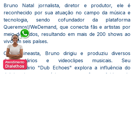
Bruno Natal jornalista, diretor e produtor, e
le é
reconhecido por sua atuação no campo da música e
tecnologia, sendo cofundador da plataforma
Queremos!/WeDemand, que conecta fãs e artistas por
meio de dados, resultando em mais de 200 shows ao
vivo em seis países.
Como cineasta, Bruno dirigiu e produziu diversos
documentários e videoclipes musicais.
Seu
documentário "Dub Echoes" explora a influência do
dub jamaicano na música contemporânea e foi lançado
mundialmente pela gravadora britânica Soul Jazz
Records.
Outros trabalhos incluem "Nós 3" e
colaborações com artistas como Vanessa da Mata e
Lucas Santtana.
Além disso, Bruno é apresentador do podcast
"RESUMIDO", que aborda o impacto da tecnologia na
sociedade e alcançou a primeira posição no Apple