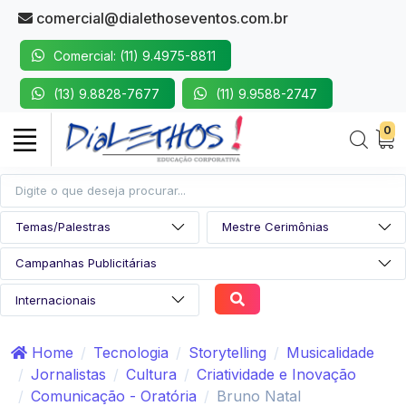
comercial@dialethoseventos.com.br
Comercial: (11) 9.4975-8811
(13) 9.8828-7677
(11) 9.9588-2747
0
Home
Tecnologia
Storytelling
Musicalidade
Jornalistas
Cultura
Criatividade e Inovação
Comunicação - Oratória
Bruno Natal