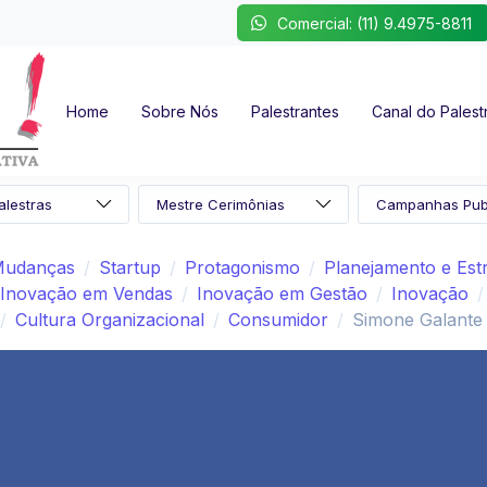
Comercial: (11) 9.4975-8811
Home
Sobre Nós
Palestrantes
Canal do Palest
 Mudanças
Startup
Protagonismo
Planejamento e Estr
Inovação em Vendas
Inovação em Gestão
Inovação
Cultura Organizacional
Consumidor
Simone Galante