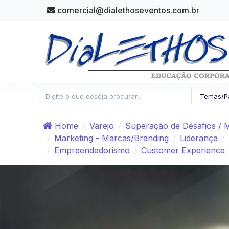
comercial@dialethoseventos.com.br
Home
Varejo
Superação de Desafios /
Marketing - Marcas/Branding
Liderança
Empreendedorismo
Customer Experience