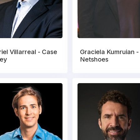
iel Villarreal - Case
Graciela Kumruian -
ney
Netshoes