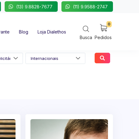
(13) 9.8828-7677
(11) 9.9588-2747
0
rante
Blog
Loja Dialethos
Busca
Pedidos