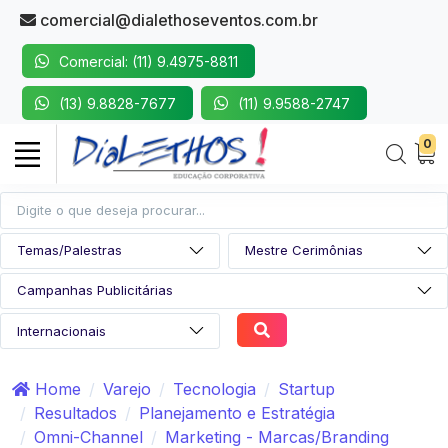
comercial@dialethoseventos.com.br
Comercial: (11) 9.4975-8811
(13) 9.8828-7677
(11) 9.9588-2747
0
Home
Varejo
Tecnologia
Startup
Resultados
Planejamento e Estratégia
Omni-Channel
Marketing - Marcas/Branding