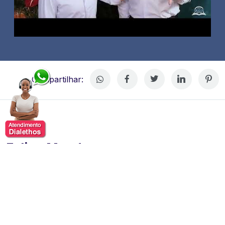
Compartilhar:
Felipe Mendes
Felipe Mendes é executivo com sólida trajetória em
liderança de empresas de pesquisa, data analytics e
bens de consumo, e ocupa atualmente o cargo de
Diretor Geral da GfK para a América Latina. Com quase
três décadas de experiência profissional, ele atua com