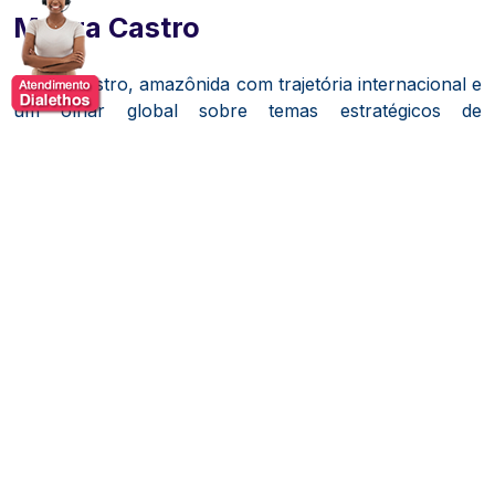
Mayra Castro
Mayra Castro, amazônida com trajetória internacional e
um olhar global sobre temas estratégicos de
desenvolvimento, inovação e diplomacia.
Desde pequena, sonhava em ser diplomata, e esse
desejo a levou a viver e estudar na Europa por seis
anos, passando por Genebra e Paris. É mestre em
Direito Internacional e Europeu pela prestigiada
Universidade de Genebra, na Suíça. Ao longo de sua
carreira, Mayra atuou em organizações internacionais,
projetos de cooperação e iniciativas que conectam o
Brasil ao mundo.
Com uma trajetória que une direito, relações
internacionais e inovação social, ela hoje se destaca
como palestrante, consultora e articuladora de
impacto. Sua missão é contribuir para uma Amazônia