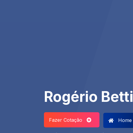
Rogério Bett
Fazer Cotação
Home