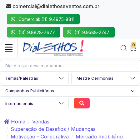
comercial@dialethoseventos.com.br
Comercial: (11) 9.4975-8811
(13) 9.8828-7677
(11) 9.9588-2747
0
Home
Vendas
Superação de Desafios / Mudanças
Motivação - Corporativa
Mercado Imobiliário