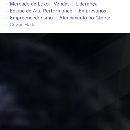
Mercado de Luxo - Vendas
Liderança
Equipe de Alta Performance
Empresários
Empreendedorismo
Atendimento ao Cliente
Cezar Haik