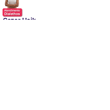
Cezar Haik
Cézar Haik é um empresário e palestrante brasileiro
com ampla experiência no mercado imobiliário e em
vendas de alto desempenho.
Sua trajetória profissional
é marcada por uma ascensão notável, desde vendedor
de peças no interior de São Paulo até diretor executivo
de grandes projetos no setor imobiliário e hoteleiro.
Início de carreira
:
Começou vendendo peças para
barcos e ferramentas no interior de São Paulo.
Com o
sonho de construir uma carreira na capital, enfrentou
diversos desafios até ingressar no mercado imobiliário
como corretor, distribuindo panfletos e aprendendo
sobre disciplina e relacionamentos.