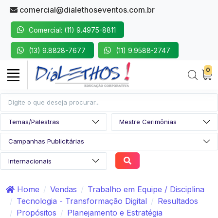
comercial@dialethoseventos.com.br
Comercial: (11) 9.4975-8811
(13) 9.8828-7677
(11) 9.9588-2747
0
Home
Vendas
Trabalho em Equipe / Disciplina
Tecnologia - Transformação Digital
Resultados
Propósitos
Planejamento e Estratégia