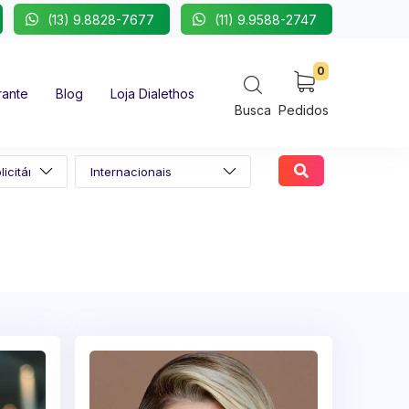
(13) 9.8828-7677
(11) 9.9588-2747
0
rante
Blog
Loja Dialethos
Busca
Pedidos