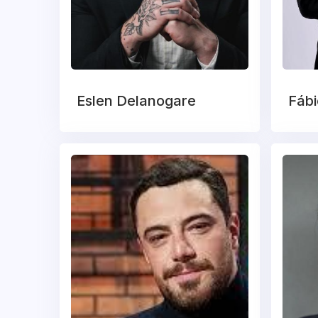
Eslen Delanogare
Fábi