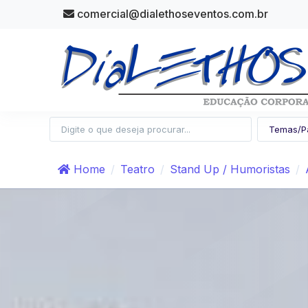
comercial@dialethoseventos.com.br
Home
Teatro
Stand Up / Humoristas