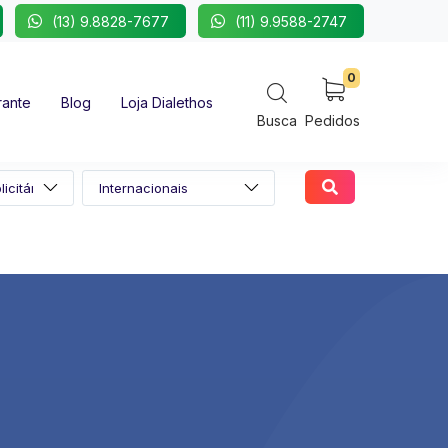
(13) 9.8828-7677
(11) 9.9588-2747
0
rante
Blog
Loja Dialethos
Busca
Pedidos