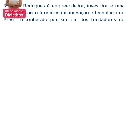
Romero Rodrigues é empreendedor, investidor e uma
das principais referências em inovação e tecnologia no
Brasil, reconhecido por ser um dos fundadores do
Buscapé
, plataforma pioneira no comércio eletrônico
nacional. Sua trajetória é marcada pela criação e
desenvolvimento de negócios digitais que contribuíram
para transformar a forma como consumidores
pesquisam e tomam decisões de compra.
Com forte atuação no ecossistema de startups,
Romero construiu uma carreira voltada à inovação,
participando ativamente da criação, aceleração e
investimento em empresas de base tecnológica. Ao
longo dos anos, ampliou sua atuação para além do
empreendedorismo inicial, tornando-se também um
investidor estratégico, apoiando novos negócios e
contribuindo para o crescimento de iniciativas
inovadoras no Brasil e na América Latina.