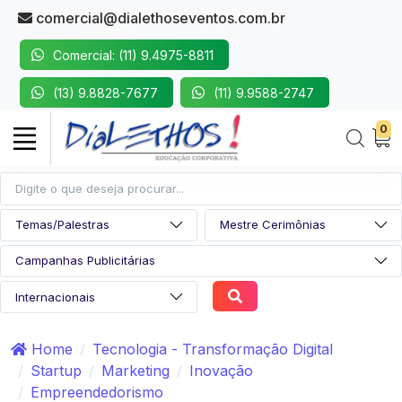
comercial@dialethoseventos.com.br
Comercial: (11) 9.4975-8811
(13) 9.8828-7677
(11) 9.9588-2747
0
Home
Tecnologia - Transformação Digital
Startup
Marketing
Inovação
Empreendedorismo