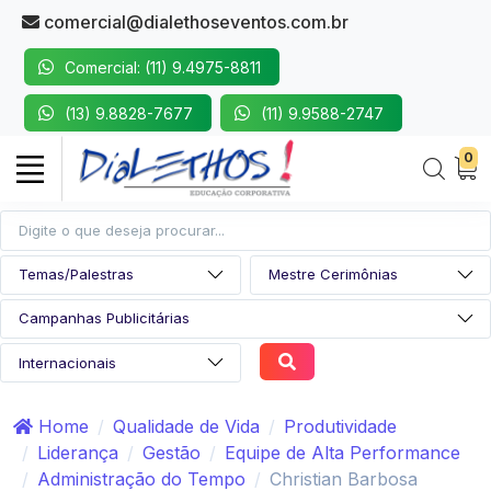
comercial@dialethoseventos.com.br
Comercial: (11) 9.4975-8811
(13) 9.8828-7677
(11) 9.9588-2747
0
Home
Qualidade de Vida
Produtividade
Liderança
Gestão
Equipe de Alta Performance
Administração do Tempo
Christian Barbosa