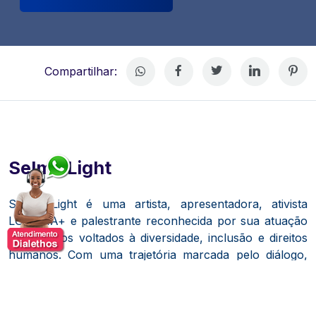
Compartilhar:
Selma Light
Selma Light
é uma artista, apresentadora, ativista
LGBTQIA+ e palestrante reconhecida por sua atuação
em projetos voltados à diversidade, inclusão e direitos
humanos. Com uma trajetória marcada pelo diálogo,
pela representatividade e pela construção de espaços
mais acolhedores, tornou-se uma voz relevante em
debates sobre cidadania, respeito às diferenças e