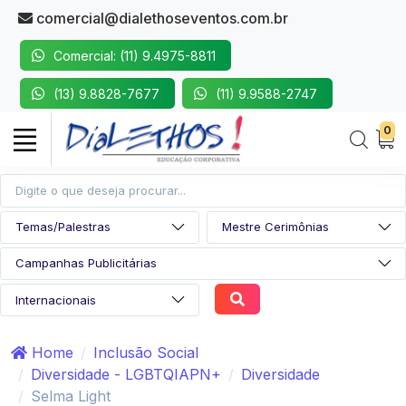
comercial@dialethoseventos.com.br
Comercial: (11) 9.4975-8811
(13) 9.8828-7677
(11) 9.9588-2747
0
Home
Inclusão Social
Diversidade - LGBTQIAPN+
Diversidade
Selma Light