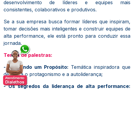
desenvolvimento de líderes e equipes mais
consistentes, colaborativos e produtivos.
Se a sua empresa busca formar líderes que inspiram,
tomar decisões mais inteligentes e construir equipes de
alta performance, ele está pronto para conduzir essa
jornada.
Temas de palestras:
- Buscando um Propósito:
Temática inspiradora que
desperta o protagonismo e a autoliderança;
- Os segredos da liderança de alta performance:
Hacks que unem conteúdos literários-científicos
corporativo com a vivência de 24 anos do palestrante
Pérsio Rodrigo que atuou e liderou nas principais
multinacionais de bens de consumo do Brasil;
- Neurociência