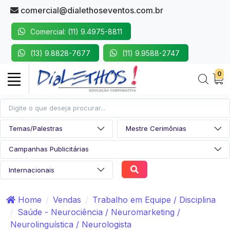
comercial@dialethoseventos.com.br
Comercial: (11) 9.4975-8811
(13) 9.8828-7677
(11) 9.9588-2747
0
Home
Vendas
Trabalho em Equipe / Disciplina
Saúde - Neurociência / Neuromarketing /
Neurolinguística / Neurologista